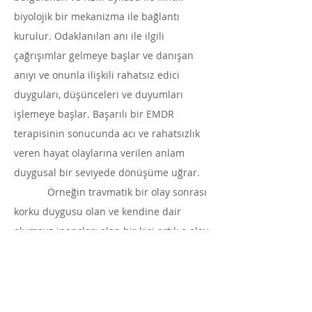
biyolojik bir mekanizma ile bağlantı
kurulur. Odaklanılan anı ile ilgili
çağrışımlar gelmeye başlar ve danışan
anıyı ve onunla ilişkili rahatsız edici
duyguları, düşünceleri ve duyumları
işlemeye başlar. Başarılı bir EMDR
terapisinin sonucunda acı ve rahatsızlık
veren hayat olaylarına verilen anlam
duygusal bir seviyede dönüşüme uğrar.
Örneğin travmatik bir olay sonrası
korku duygusu olan ve kendine dair
olumsuz inançları olan bir kişi artık o olay
ile ilgili olarak “hayatta kaldım ve
güçlüyüm” inançlarına sahip olacaktır.
Geleneksel konuşma terapilerinin aksine
danışanın kazandığı içgörü terapistin