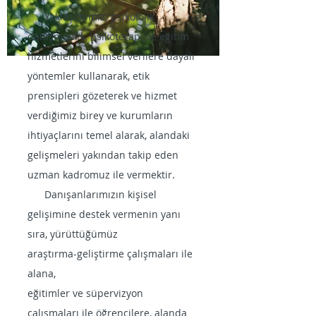
Yaklaşımımız; psikolojik
danışmanlık, psikoterapi ve eğitim
hizmetlerini bilimsel verilere dayalı
yöntemler kullanarak, etik
prensipleri gözeterek ve hizmet
verdiğimiz birey ve kurumların
ihtiyaçlarını temel alarak, alandaki
gelişmeleri yakından takip eden
uzman kadromuz ile vermektir.
Danışanlarımızın kişisel
gelişimine destek vermenin yanı
sıra, yürüttüğümüz
araştırma-geliştirme çalışmaları ile
alana,
eğitimler ve süpervizyon
çalışmaları ile öğrencilere, alanda